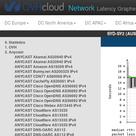
Network
Latency Graphe
DC Europe
DC North America
DC APAC
DC Africa
SYD-SY2 (AUS
0. Statistics
1. OVH
2. Anycast
ANYCAST Akamai AS20940 IPv4
ANYCAST Akamai AS20940 IPv6
ANYCAST Amazon AS16509 IPv4
ANYCAST Bunny.net AS200325 IPv4
ANYCAST CDN77 AS60068 IPv4
ANYCAST CacheFly AS30081 IPv4
ANYCAST Cisco OpenDNS AS36692 IPv4
ANYCAST Cisco OpenDNS AS36692 IPv4
ANYCAST Cisco OpenDNS AS36692 IPv6
ANYCAST Cisco OpenDNS AS36692 IPv6
ANYCAST Cisco Webex AS13445 IPv4
ANYCAST Cloudflare AS13335
ANYCAST Cloudflare AS13335
ANYCAST Cloudflare AS13335 IPv6
ANYCAST Cloudflare AS13335 IPv6
ANYCAST DNS-OARC AS112
ANYCAST DNS-OARC AS112 IPv6