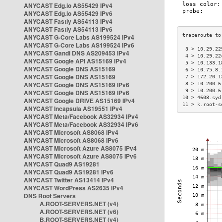
ANYCAST Edg.io AS55429 IPv4
ANYCAST Edg.io AS55429 IPv6
ANYCAST Fastly AS54113 IPv4
ANYCAST Fastly AS54113 IPv6
ANYCAST G-Core Labs AS199524 IPv4
ANYCAST G-Core Labs AS199524 IPv6
 3 > 10.29.22
ANYCAST Gandi DNS AS209453 IPv4
 4 > 10.29.22
ANYCAST Google API AS15169 IPv4
 5 > 10.133.1
ANYCAST Google DNS AS15169
 6 > 10.75.8.
ANYCAST Google DNS AS15169
 7 > 172.20.1
ANYCAST Google DNS AS15169 IPv6
 8 > 10.200.6
 9 > 10.200.6
ANYCAST Google DNS AS15169 IPv6
10 > 4608.syd
ANYCAST Google DRIVE AS15169 IPv4
11 > k.root-s
ANYCAST Incapsula AS19551 IPv4
ANYCAST Meta/Facebook AS32934 IPv4
ANYCAST Meta/Facebook AS32934 IPv6
ANYCAST Microsoft AS8068 IPv4
ANYCAST Microsoft AS8068 IPv6
ANYCAST Microsoft Azure AS8075 IPv4
ANYCAST Microsoft Azure AS8075 IPv6
ANYCAST Quad9 AS19281
ANYCAST Quad9 AS19281 IPv6
ANYCAST Twitter AS13414 IPv4
ANYCAST WordPress AS2635 IPv4
DNS Root Servers
A.ROOT-SERVERS.NET (v4)
A.ROOT-SERVERS.NET (v6)
B.ROOT-SERVERS.NET (v4)