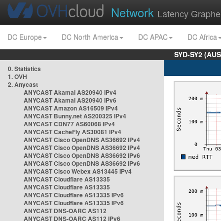
Network
Latency Graphe
DC Europe
DC North America
DC APAC
DC Africa
SYD-SY2 (AUS
0. Statistics
1. OVH
2. Anycast
ANYCAST Akamai AS20940 IPv4
ANYCAST Akamai AS20940 IPv6
ANYCAST Amazon AS16509 IPv4
ANYCAST Bunny.net AS200325 IPv4
ANYCAST CDN77 AS60068 IPv4
ANYCAST CacheFly AS30081 IPv4
ANYCAST Cisco OpenDNS AS36692 IPv4
ANYCAST Cisco OpenDNS AS36692 IPv4
ANYCAST Cisco OpenDNS AS36692 IPv6
ANYCAST Cisco OpenDNS AS36692 IPv6
ANYCAST Cisco Webex AS13445 IPv4
ANYCAST Cloudflare AS13335
ANYCAST Cloudflare AS13335
ANYCAST Cloudflare AS13335 IPv6
ANYCAST Cloudflare AS13335 IPv6
ANYCAST DNS-OARC AS112
ANYCAST DNS-OARC AS112 IPv6