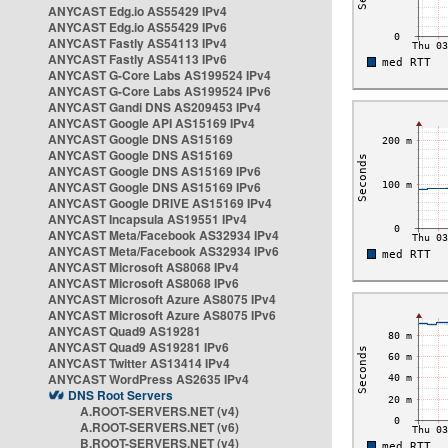
ANYCAST Edg.io AS55429 IPv4
ANYCAST Edg.io AS55429 IPv6
ANYCAST Fastly AS54113 IPv4
ANYCAST Fastly AS54113 IPv6
ANYCAST G-Core Labs AS199524 IPv4
ANYCAST G-Core Labs AS199524 IPv6
ANYCAST Gandi DNS AS209453 IPv4
ANYCAST Google API AS15169 IPv4
ANYCAST Google DNS AS15169
ANYCAST Google DNS AS15169
ANYCAST Google DNS AS15169 IPv6
ANYCAST Google DNS AS15169 IPv6
ANYCAST Google DRIVE AS15169 IPv4
ANYCAST Incapsula AS19551 IPv4
ANYCAST Meta/Facebook AS32934 IPv4
ANYCAST Meta/Facebook AS32934 IPv6
ANYCAST Microsoft AS8068 IPv4
ANYCAST Microsoft AS8068 IPv6
ANYCAST Microsoft Azure AS8075 IPv4
ANYCAST Microsoft Azure AS8075 IPv6
ANYCAST Quad9 AS19281
ANYCAST Quad9 AS19281 IPv6
ANYCAST Twitter AS13414 IPv4
ANYCAST WordPress AS2635 IPv4
DNS Root Servers
A.ROOT-SERVERS.NET (v4)
A.ROOT-SERVERS.NET (v6)
B.ROOT-SERVERS.NET (v4)