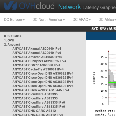
Network
Latency Graphe
DC Europe
DC North America
DC APAC
DC Africa
SYD-SY2 (AUS
0. Statistics
1. OVH
2. Anycast
ANYCAST Akamai AS20940 IPv4
ANYCAST Akamai AS20940 IPv6
ANYCAST Amazon AS16509 IPv4
ANYCAST Bunny.net AS200325 IPv4
ANYCAST CDN77 AS60068 IPv4
ANYCAST CacheFly AS30081 IPv4
ANYCAST Cisco OpenDNS AS36692 IPv4
ANYCAST Cisco OpenDNS AS36692 IPv4
ANYCAST Cisco OpenDNS AS36692 IPv6
ANYCAST Cisco OpenDNS AS36692 IPv6
ANYCAST Cisco Webex AS13445 IPv4
ANYCAST Cloudflare AS13335
ANYCAST Cloudflare AS13335
ANYCAST Cloudflare AS13335 IPv6
ANYCAST Cloudflare AS13335 IPv6
ANYCAST DNS-OARC AS112
ANYCAST DNS-OARC AS112 IPv6