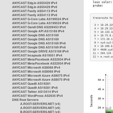
ANYCAST Edg.io AS55429 IPv4
ANYCAST Edg.io AS55429 IPv6
ANYCAST Fastly AS54113 IPv4
ANYCAST Fastly AS54113 IPv6
ANYCAST G-Core Labs AS199524 IPv4
ANYCAST G-Core Labs AS199524 IPv6
 3 > 10.29.22
ANYCAST Gandi DNS AS209453 IPv4
 4 > 10.29.22
ANYCAST Google API AS15169 IPv4
 5 > 10.133.1
ANYCAST Google DNS AS15169
 6 > 10.75.8.
ANYCAST Google DNS AS15169
 7 > 172.20.1
ANYCAST Google DNS AS15169 IPv6
 8 > syd-sy2-
 9 > 10.200.6
ANYCAST Google DNS AS15169 IPv6
10 > 4608.syd
ANYCAST Google DRIVE AS15169 IPv4
11 > 203.119.
ANYCAST Incapsula AS19551 IPv4
12 > m.root-s
ANYCAST Meta/Facebook AS32934 IPv4
ANYCAST Meta/Facebook AS32934 IPv6
ANYCAST Microsoft AS8068 IPv4
ANYCAST Microsoft AS8068 IPv6
ANYCAST Microsoft Azure AS8075 IPv4
ANYCAST Microsoft Azure AS8075 IPv6
ANYCAST Quad9 AS19281
ANYCAST Quad9 AS19281 IPv6
ANYCAST Twitter AS13414 IPv4
ANYCAST WordPress AS2635 IPv4
DNS Root Servers
A.ROOT-SERVERS.NET (v4)
A.ROOT-SERVERS.NET (v6)
B.ROOT-SERVERS.NET (v4)