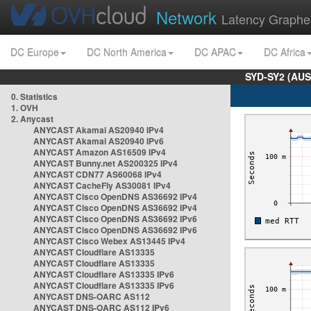
Network
Latency Graphe
DC Europe
DC North America
DC APAC
DC Africa
SYD-SY2 (AUS
0. Statistics
1. OVH
2. Anycast
ANYCAST Akamai AS20940 IPv4
ANYCAST Akamai AS20940 IPv6
ANYCAST Amazon AS16509 IPv4
ANYCAST Bunny.net AS200325 IPv4
ANYCAST CDN77 AS60068 IPv4
ANYCAST CacheFly AS30081 IPv4
ANYCAST Cisco OpenDNS AS36692 IPv4
ANYCAST Cisco OpenDNS AS36692 IPv4
ANYCAST Cisco OpenDNS AS36692 IPv6
ANYCAST Cisco OpenDNS AS36692 IPv6
ANYCAST Cisco Webex AS13445 IPv4
ANYCAST Cloudflare AS13335
ANYCAST Cloudflare AS13335
ANYCAST Cloudflare AS13335 IPv6
ANYCAST Cloudflare AS13335 IPv6
ANYCAST DNS-OARC AS112
ANYCAST DNS-OARC AS112 IPv6