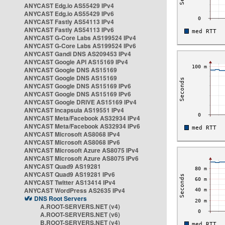
ANYCAST Edg.io AS55429 IPv4
ANYCAST Edg.io AS55429 IPv6
ANYCAST Fastly AS54113 IPv4
ANYCAST Fastly AS54113 IPv6
ANYCAST G-Core Labs AS199524 IPv4
ANYCAST G-Core Labs AS199524 IPv6
ANYCAST Gandi DNS AS209453 IPv4
ANYCAST Google API AS15169 IPv4
ANYCAST Google DNS AS15169
ANYCAST Google DNS AS15169
ANYCAST Google DNS AS15169 IPv6
ANYCAST Google DNS AS15169 IPv6
ANYCAST Google DRIVE AS15169 IPv4
ANYCAST Incapsula AS19551 IPv4
ANYCAST Meta/Facebook AS32934 IPv4
ANYCAST Meta/Facebook AS32934 IPv6
ANYCAST Microsoft AS8068 IPv4
ANYCAST Microsoft AS8068 IPv6
ANYCAST Microsoft Azure AS8075 IPv4
ANYCAST Microsoft Azure AS8075 IPv6
ANYCAST Quad9 AS19281
ANYCAST Quad9 AS19281 IPv6
ANYCAST Twitter AS13414 IPv4
ANYCAST WordPress AS2635 IPv4
DNS Root Servers
A.ROOT-SERVERS.NET (v4)
A.ROOT-SERVERS.NET (v6)
B.ROOT-SERVERS.NET (v4)